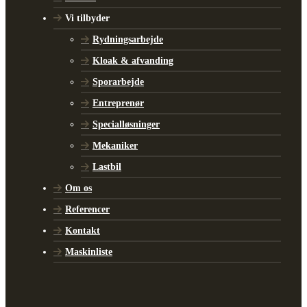
Vi tilbyder
Rydningsarbejde
Kloak & afvanding
Sporarbejde
Entreprenør
Specialløsninger
Mekaniker
Lastbil
Om os
Referencer
Kontakt
Maskinliste