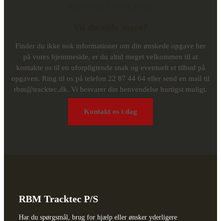
KONTAKT OS I DAG
Vil du vide mere?
Finder du ikke nok informationer om din ønskede opgave her
på vores hjemmeside, er du altid meget velkommen til at
kontakte os til en uforpligtende snak og eventuelt et tilbud på
opgaven. Ring til os på telefon
22 87 44 64
eller send en mail til
rbm@tracktec.dk
. Vi besvarer din henvendelse hurtigst muligt.
Kontakt os i dag
RBM Tracktec P/S
Har du spørgsmål, brug for hjælp eller ønsker yderligere