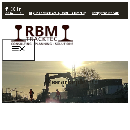
22 87 44 64
Brylle Industrivej 4, 5690 Tommerup
rbm@tracktec.dk
Sporarbejde